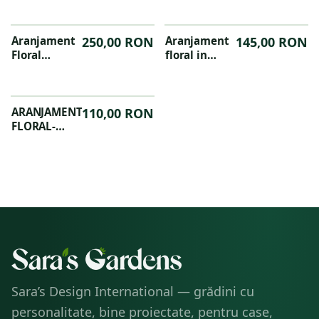
Aranjament
250,00 RON
Aranjament
145,00 RON
Floral
floral in
Elegant
cutie plic
ARANJAMENT
110,00 RON
FLORAL-
ALOCASIA
Sara’s Design International — grădini cu
personalitate, bine proiectate, pentru case,