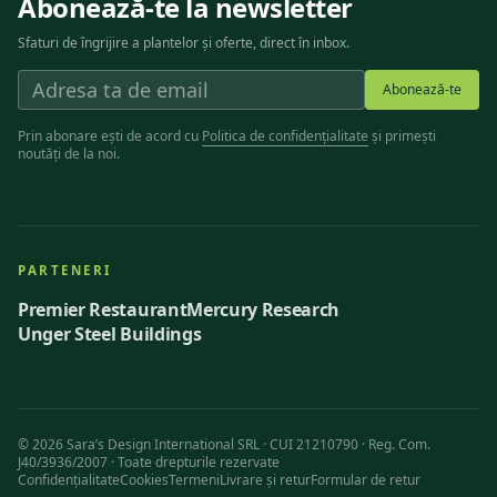
Abonează-te la newsletter
Sfaturi de îngrijire a plantelor și oferte, direct în inbox.
Abonează-te
Prin abonare ești de acord cu
Politica de confidențialitate
și primești
noutăți de la noi.
PARTENERI
Premier Restaurant
Mercury Research
Unger Steel Buildings
©
2026
Sara’s Design International SRL · CUI 21210790 · Reg. Com.
J40/3936/2007 ·
Toate drepturile rezervate
Confidențialitate
Cookies
Termeni
Livrare și retur
Formular de retur