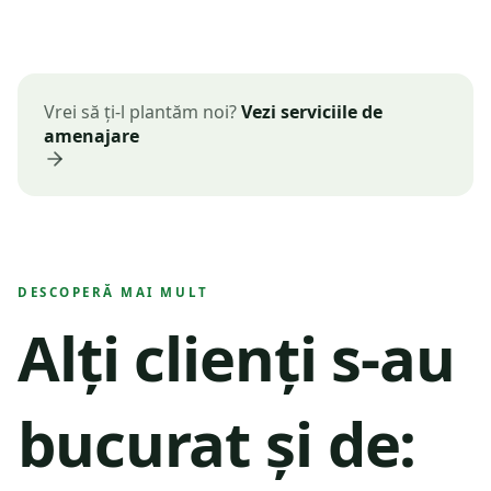
Udare
Vrei să ți-l plantăm noi?
Vezi serviciile de
amenajare
DESCOPERĂ MAI MULT
Alți clienți s-au
bucurat și de: