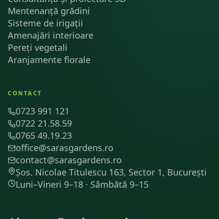
Mentenanță grădini
Sisteme de irigații
Amenajări interioare
Pereți vegetali
Aranjamente florale
CONTACT
0723 991 121
0722 21.58.59
0765 49.19.23
office@sarasgardens.ro
contact@sarasgardens.ro
Șos. Nicolae Titulescu 163, Sector 1, București
Luni–Vineri 9–18 · Sâmbătă 9–15