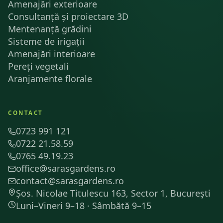
Amenajări exterioare
Consultanță și proiectare 3D
Mentenanță grădini
Sisteme de irigații
Amenajări interioare
Pereți vegetali
Aranjamente florale
CONTACT
0723 991 121
0722 21.58.59
0765 49.19.23
office@sarasgardens.ro
contact@sarasgardens.ro
Șos. Nicolae Titulescu 163, Sector 1, București
Luni–Vineri 9–18 · Sâmbătă 9–15