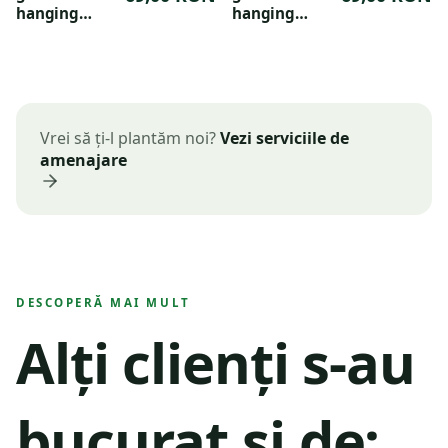
compozit,
hanging
culoare
hanging
dimensiuni
basket 28cm
living black
basket 28cm
34x46cm,
mild terra
living black
culoarea
negru
Vrei să ți-l plantăm noi?
Vezi serviciile de
amenajare
DESCOPERĂ MAI MULT
Alți clienți s-au
bucurat și de: