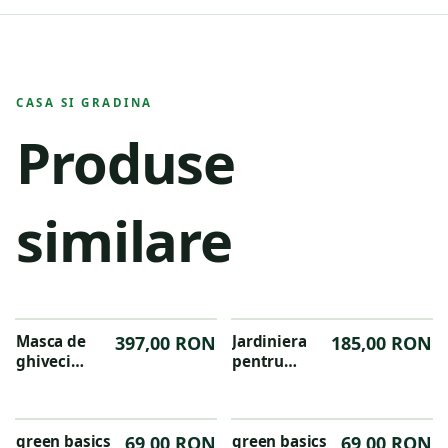
CASA SI GRADINA
Produse
similare
Masca de
397,00 RON
Jardiniera
185,00 RON
ghiveci
pentru
premium
terasa green
eleganta
basics
Groove NL,
garden xxl
din material
green basics
69,00 RON
80cm,
green basics
69,00 RON