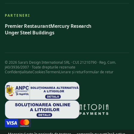
PARTENERI
Premier Restaurant
Mercury Research
Unger Steel Buildings
©
2026
Sara’s Design International SRL · CUI 21210790 · Reg. Com.
J40/3936/2007 ·
Toate drepturile rezervate
Confidențialitate
Cookies
Termeni
Livrare și retur
Formular de retur