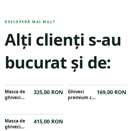
Cilindro 30cm,
din metal,
culoare
culoarea
anthracite
antracit
DESCOPERĂ MAI MULT
Alți clienți s-au
bucurat și de:
Masca de
325,00 RON
Ghiveci
169,00 RON
ghiveci
premium cu
premium
baza
cilindrica
rotunjita
Groove
Groove
36x38cm
Masca de
415,00 RON
24X21 CM
ghiveci