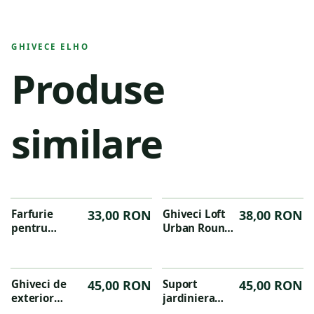
GHIVECE ELHO
Produse
similare
Farfurie
33,00 RON
Ghiveci Loft
38,00 RON
pentru
Urban Round-
jardiniera
20cm-ochre
Green Basics
40 cm,
culoarea
Ghiveci de
45,00 RON
Suport
45,00 RON
negru
exterior
jardiniera
Algarve
Green Basics,