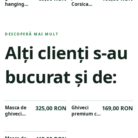
hanging
Corsica
basket 28cm
Vertical
living black
Forest 51 cm,
set de 2
jardiniere
DESCOPERĂ MAI MULT
suspendate,
culoarea
Alți clienți s-au
antracit
bucurat și de:
Masca de
325,00 RON
Ghiveci
169,00 RON
ghiveci
premium cu
premium
baza
cilindrica
rotunjita
Groove
Groove