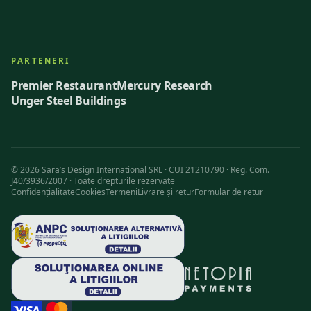
PARTENERI
Premier Restaurant
Mercury Research
Unger Steel Buildings
©
2026
Sara’s Design International SRL · CUI 21210790 · Reg. Com.
J40/3936/2007 ·
Toate drepturile rezervate
Confidențialitate
Cookies
Termeni
Livrare și retur
Formular de retur