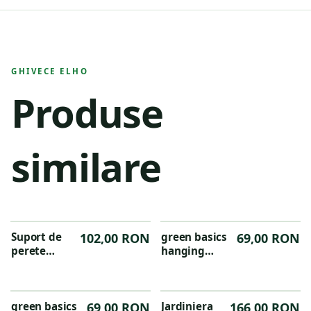
GHIVECE ELHO
Produse
similare
Suport de
102,00 RON
green basics
69,00 RON
perete
hanging
Barcelona
basket 28cm
din metal,
mild terra
culoarea
antracit
green basics
69,00 RON
Jardiniera
166,00 RON