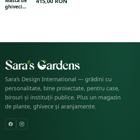
36x38cm
Masca de
415,00 RON
24X21 CM
ghiveci
premium
eleganta
Groove
34X46 CM
Sara’s Design International — grădini cu
personalitate, bine proiectate, pentru case,
birouri și instituții publice. Plus un magazin
de plante, ghivece și aranjamente.