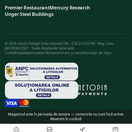
Premier Restaurant
Mercury Research
Unger Steel Buildings
©
2026
Sara’s Design International SRL · CUI 21210790 · Reg. Com.
J40/3936/2007 ·
Toate drepturile rezervate
Confidențialitate
Cookies
Termeni
Livrare și retur
Formular de retur
Magazinul este în perioada de testare — comenzile nu sunt încă active.
Revenim în curând!