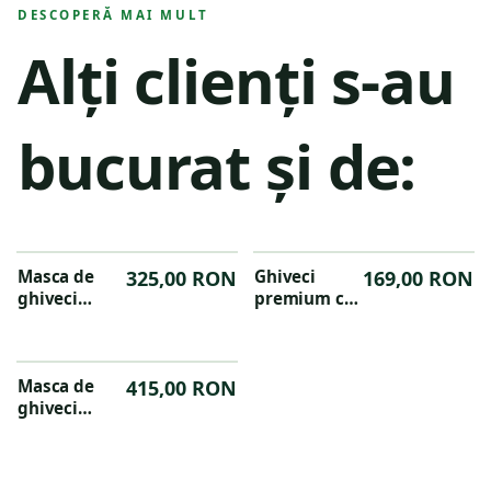
DESCOPERĂ MAI MULT
Alți clienți s-au
bucurat și de:
Masca de
325,00 RON
Ghiveci
169,00 RON
ghiveci
premium cu
premium
baza
cilindrica
rotunjita
Groove
Groove
36x38cm
Masca de
415,00 RON
24X21 CM
ghiveci
premium
eleganta
Groove