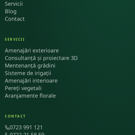
Servicii
Blog
Contact
SERVICII
Amenajări exterioare
Consultanță și proiectare 3D
Mentenanță grădini
Sisteme de irigații
Amenajări interioare
Pereți vegetali
Aranjamente florale
CONTACT
0723 991 121
0722 21.58.59