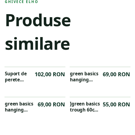
GHIVECE ELHO
Produse
similare
Suport de
102,00 RON
green basics
69,00 RON
perete
hanging
Barcelona
basket 28cm
din metal,
mild terra
culoarea
antracit
green basics
69,00 RON
]green basics
55,00 RON
hanging
trough 60cm
basket 28cm
culoarea leaf
living black
green