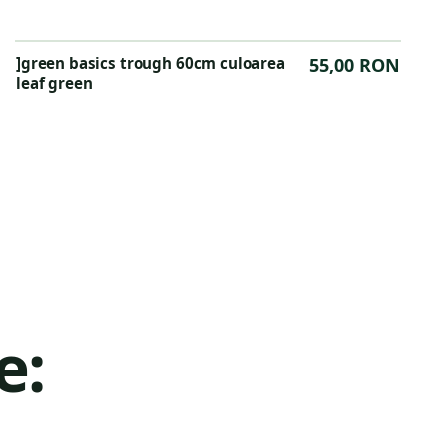
]green basics trough 60cm culoarea
55,00 RON
leaf green
e: