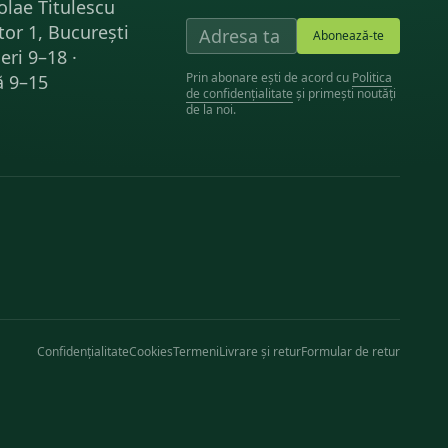
olae Titulescu
tor 1, București
Abonează-te
eri 9–18 ·
Prin abonare ești de acord cu
Politica
 9–15
de confidențialitate
și primești noutăți
de la noi.
Confidențialitate
Cookies
Termeni
Livrare și retur
Formular de retur