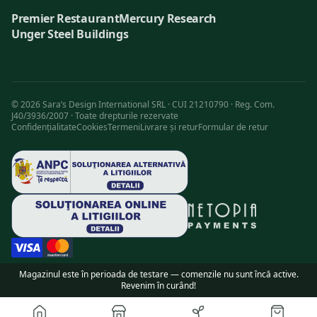
Premier Restaurant
Mercury Research
Unger Steel Buildings
©
2026
Sara’s Design International SRL · CUI 21210790 · Reg. Com.
J40/3936/2007 ·
Toate drepturile rezervate
Confidențialitate
Cookies
Termeni
Livrare și retur
Formular de retur
Magazinul este în perioada de testare — comenzile nu sunt încă active.
Revenim în curând!