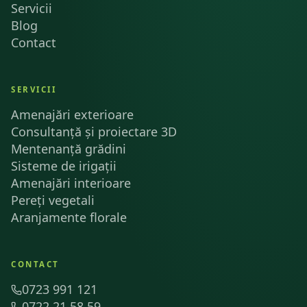
Servicii
Blog
Contact
SERVICII
Amenajări exterioare
Consultanță și proiectare 3D
Mentenanță grădini
Sisteme de irigații
Amenajări interioare
Pereți vegetali
Aranjamente florale
CONTACT
0723 991 121
0722 21.58.59