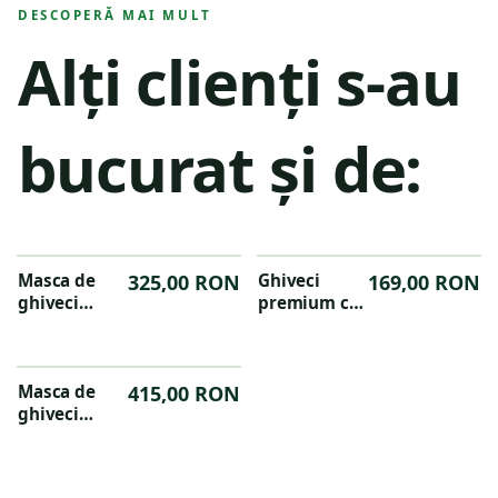
DESCOPERĂ MAI MULT
Alți clienți s-au
bucurat și de:
Masca de
325,00 RON
Ghiveci
169,00 RON
ghiveci
premium cu
premium
baza
cilindrica
rotunjita
Groove
Groove
36x38cm
Masca de
415,00 RON
24X21 CM
ghiveci
premium
eleganta
Groove