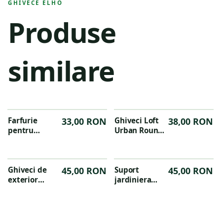
GHIVECE ELHO
Produse
similare
Farfurie
33,00 RON
Ghiveci Loft
38,00 RON
pentru
Urban Round-
jardiniera
20cm-ochre
Green Basics
40 cm,
culoarea
Ghiveci de
45,00 RON
Suport
45,00 RON
negru
exterior
jardiniera
Algarve
Green Basics,
Cilindro 30cm,
din metal,
culoare
culoarea
anthracite
antracit