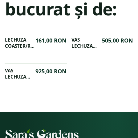
bucurat și de:
LECHUZA
161,00 RON
VAS
505,00 RON
COASTER/ROTI
LECHUZA
CLASSICO 50
CLASSICO
QUADRO 50
PREMIUM
CUBE 40
43/40CM LS
CANTO 40
VAS
925,00 RON
SET
LECHUZA
COMPLET
CLASSICO
ALB
PREMIUM
60/56CM SET
COMPLET
ARGINTIU