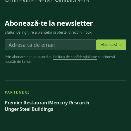
Luni–Vineri 9–18 · Sâmbătă 9–15
Abonează-te la newsletter
Sfaturi de îngrijire a plantelor și oferte, direct în inbox.
Abonează-te
Prin abonare ești de acord cu
Politica de confidențialitate
și primești
noutăți de la noi.
PARTENERI
Premier Restaurant
Mercury Research
Unger Steel Buildings