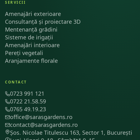
SERVICII
Amenajări exterioare
Consultanță și proiectare 3D
Mentenanță grădini
Sisteme de irigații
Amenajări interioare
Pereți vegetali
Aranjamente florale
CONTACT
0723 991 121
0722 21.58.59
0765 49.19.23
office@sarasgardens.ro
contact@sarasgardens.ro
Șos. Nicolae Titulescu 163, Sector 1, București