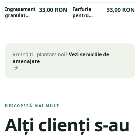
gradina
trandafiri
Ingrasamant
33,00 RON
Farfurie
33,00 RON
granulat
pentru
organic Dr.Soil
jardiniera
pentru gazon
Green Basics
40 cm,
culoarea
negru
Vrei să ți-l plantăm noi?
Vezi serviciile de
amenajare
DESCOPERĂ MAI MULT
Alți clienți s-au