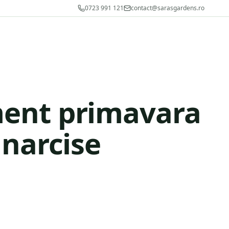
0723 991 121
contact@sarasgardens.ro
ent primavara
 narcise