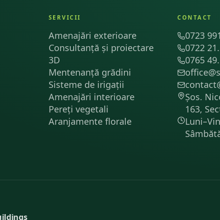
SERVICII
CONTACT
Amenajări exterioare
0723 99
Consultanță și proiectare
0722 21
3D
0765 49
Mentenanță grădini
office@
Sisteme de irigații
contact
Amenajări interioare
Șos. Nic
Pereți vegetali
163, Sec
Aranjamente florale
Luni–Vin
Sâmbătă
uildings