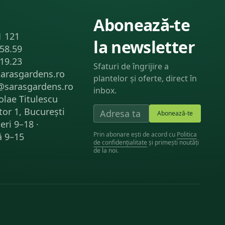
Abonează-te
1 121
la newsletter
.58.59
.19.23
Sfaturi de îngrijire a
sarasgardens.ro
plantelor și oferte, direct în
@sarasgardens.ro
inbox.
olae Titulescu
tor 1, București
Abonează-te
eri 9–18 ·
Prin abonare ești de acord cu
Politica
 9–15
de confidențialitate
și primești noutăți
de la noi.