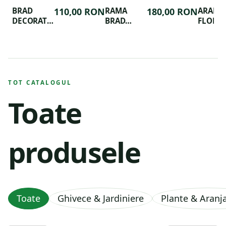
BRAD
110,00 RON
RAMA
180,00 RON
ARANJ
DECORAT
BRAD
FLORAL
FESTIV
GOLD
ALOCAS
CHRISTMAS
TOT CATALOGUL
Toate
produsele
Toate
Ghivece & Jardiniere
Plante & Aran