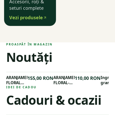
Accesorii, roți &
seturi complete
Vezi produsele
PROASPĂT ÎN MAGAZIN
Noutăți
ARANJAMENT
155,00 RON
ARANJAMENT
110,00 RON
Ingras
FLORAL
FLORAL-
granul
PHALAENOPSIS
IDEI DE CADOU
ALOCASIA
organi
Dr.Soil
Cadouri & ocazii
pentru
trandaf