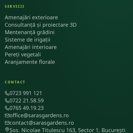
SERVICII
Amenajări exterioare
Consultanță și proiectare 3D
Mentenanță grădini
Sisteme de irigații
Amenajări interioare
Pereți vegetali
Aranjamente florale
CONTACT
0723 991 121
0722 21.58.59
0765 49.19.23
office@sarasgardens.ro
contact@sarasgardens.ro
Șos. Nicolae Titulescu 163, Sector 1, București