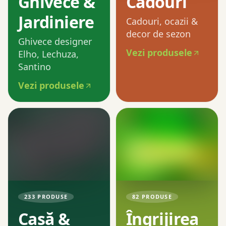
Ghivece &
Cadouri
Jardiniere
Cadouri, ocazii &
decor de sezon
Ghivece designer
Vezi produsele
Elho, Lechuza,
Santino
Vezi produsele
233
PRODUSE
82
PRODUSE
Casă &
Îngrijirea