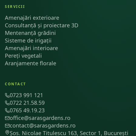
SERVICII
Amenajări exterioare
Consultanță și proiectare 3D
Mentenanță grădini
Sisteme de irigații
Amenajări interioare
Pereți vegetali
Aranjamente florale
CONTACT
0723 991 121
0722 21.58.59
0765 49.19.23
office@sarasgardens.ro
contact@sarasgardens.ro
Șos. Nicolae Titulescu 163, Sector 1, București