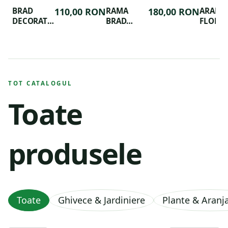
BRAD
110,00 RON
RAMA
180,00 RON
ARANJ
DECORAT
BRAD
FLORAL
FESTIV
GOLD
ALOCAS
CHRISTMAS
TOT CATALOGUL
Toate
produsele
Toate
Ghivece & Jardiniere
Plante & Aran