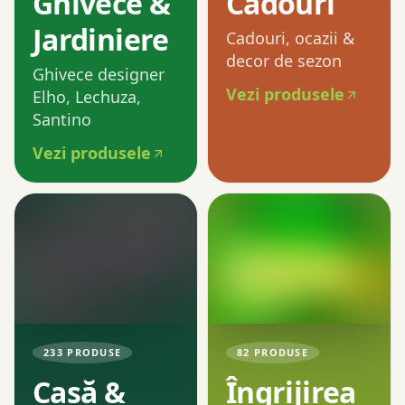
Ghivece &
Cadouri
Jardiniere
Cadouri, ocazii &
decor de sezon
Ghivece designer
Vezi produsele
Elho, Lechuza,
Santino
Vezi produsele
233
PRODUSE
82
PRODUSE
Casă &
Îngrijirea