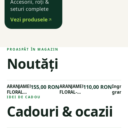
Accesorii, roți &
seturi complete
Vezi produsele
PROASPĂT ÎN MAGAZIN
Noutăți
ARANJAMENT
155,00 RON
ARANJAMENT
110,00 RON
Ingras
FLORAL
FLORAL-
granul
PHALAENOPSIS
IDEI DE CADOU
ALOCASIA
organi
Dr.Soil
Cadouri & ocazii
pentru
trandaf